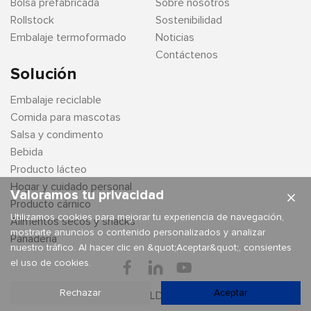
Bolsa prefabricada
Sobre nosotros
Rollstock
Sostenibilidad
Embalaje termoformado
Noticias
Contáctenos
Solución
Embalaje reciclable
Comida para mascotas
Salsa y condimento
Bebida
Producto lácteo
Hogar y cuidado personal
Valoramos tu privacidad
×
Producto cárnico
Utilizamos cookies para mejorar tu experiencia de navegación,
Alimentos secos y snacks
mostrarte anuncios o contenido personalizados y analizar
Panadería
nuestro tráfico. Al hacer clic en &quot;Aceptar&quot;, consientes
el uso de cookies.
Rechazar
Aceptar
Derechos de autor © LD PACKAGING CO.,LTD