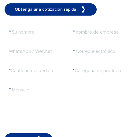
Obtenga una cotización rápida
*
Su nombre
*
nombre de empresa
WhatsApp / WeChat
*
Correo electrónico
*
Cantidad del pedido
*
Categoría de producto
*
Mensaje