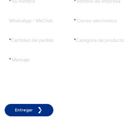
*
Su nombre
*
nombre de empresa
WhatsApp / WeChat
*
Correo electrónico
*
Cantidad del pedido
*
Categoría de producto
*
Mensaje
Entregar