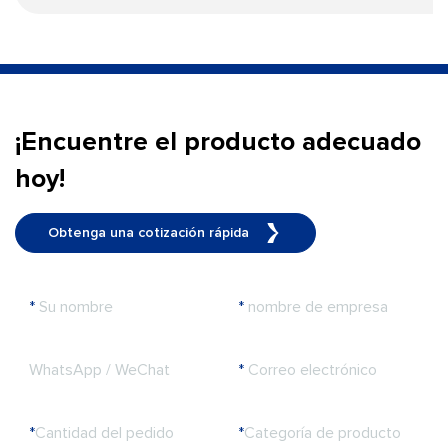
¡Encuentre el producto adecuado
hoy!
Obtenga una cotización rápida
*
Su nombre
*
nombre de empresa
WhatsApp / WeChat
*
Correo electrónico
*
Cantidad del pedido
*
Categoría de producto