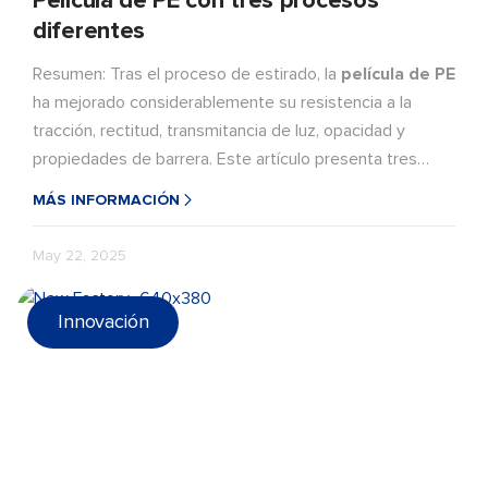
Película de PE con tres procesos
diferentes
Resumen: Tras el proceso de estirado, la
película de PE
ha mejorado considerablemente su resistencia a la
tracción, rectitud, transmitancia de luz, opacidad y
propiedades de barrera. Este artículo presenta tres
tipos de películas de PE estiradas con diferentes
MÁS INFORMACIÓN
procesos: la película MDOPE de colada, la película
MDOPE de soplado y la película BOPE.
May 22, 2025
Innovación