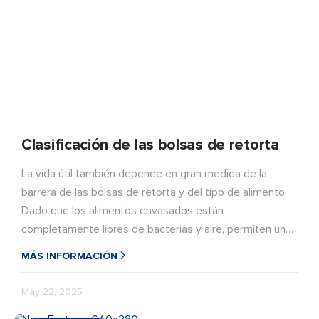
Clasificación de las bolsas de retorta
La vida útil también depende en gran medida de la
barrera de las bolsas de retorta y del tipo de alimento.
Dado que los alimentos envasados están
completamente libres de bacterias y aire, permiten una
conservación a largo plazo sin necesidad de
MÁS INFORMACIÓN
refrigeración. Se pueden consumir fríos o calientes, son
fáciles de usar y ahorran energía.
May 22, 2025