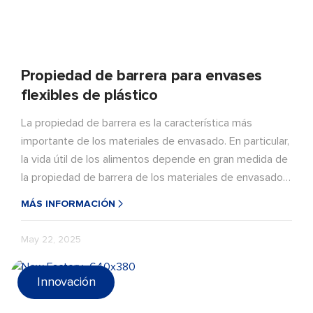
Propiedad de barrera para envases
flexibles de plástico
La propiedad de barrera es la característica más
importante de los materiales de envasado. En particular,
la vida útil de los alimentos depende en gran medida de
la propiedad de barrera de los materiales de envasado.
El llamado material de barrera se refiere al estado
MÁS INFORMACIÓN
estándar (23 °C, 65 % de humedad relativa). Una película
de 25,4 micras de espesor es un material cuya
May 22, 2025
permeabilidad al oxígeno es inferior a 5 ml (㎡·d) y a la
humedad, inferior a 2 g/(㎡·d).
Innovación