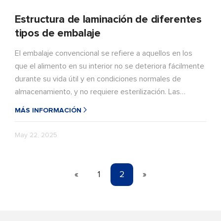
Estructura de laminación de diferentes
tipos de embalaje
El embalaje convencional se refiere a aquellos en los
que el alimento en su interior no se deteriora fácilmente
durante su vida útil y en condiciones normales de
almacenamiento, y no requiere esterilización. Las
estructuras más comunes incluyen PP/CPP aluminizado,
MÁS INFORMACIÓN
PET/CPP (LDPE), OPP/CPP (LDPE), película termosellable
de una sola capa de OPP, etc.
May 22, 2025
«
1
2
»