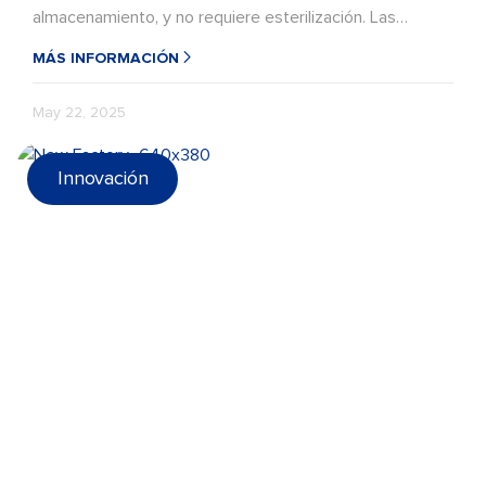
almacenamiento, y no requiere esterilización. Las
estructuras más comunes incluyen PP/CPP aluminizado,
MÁS INFORMACIÓN
PET/CPP (LDPE), OPP/CPP (LDPE), película termosellable
de una sola capa de OPP, etc.
May 22, 2025
Innovación